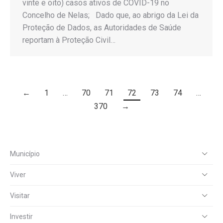
vinte e oito) casos ativos de COVID-19 no
Concelho de Nelas; Dado que, ao abrigo da Lei da
Proteção de Dados, as Autoridades de Saúde
reportam à Proteção Civil…
←
1
…
70
71
72
73
74
…
370
→
Município
Viver
Visitar
Investir