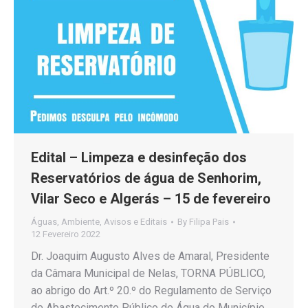
Edital – Limpeza e desinfeção dos
Reservatórios de água de Senhorim,
Vilar Seco e Algerás – 15 de fevereiro
Águas
,
Ambiente
,
Avisos e Editais
By
Filipa Pais
12 Fevereiro 2022
Dr. Joaquim Augusto Alves de Amaral, Presidente
da Câmara Municipal de Nelas, TORNA PÚBLICO,
ao abrigo do Art.º 20.º do Regulamento de Serviço
de Abastecimento Público de Água do Município