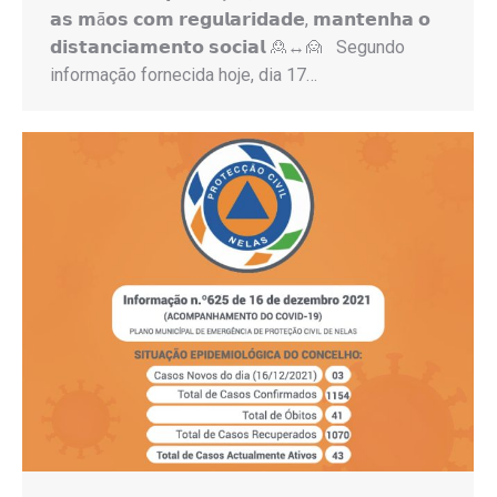
𝗮𝘀 𝗺ã𝗼𝘀 𝗰𝗼𝗺 𝗿𝗲𝗴𝘂𝗹𝗮𝗿𝗶𝗱𝗮𝗱𝗲, 𝗺𝗮𝗻𝘁𝗲𝗻𝗵𝗮 𝗼
𝗱𝗶𝘀𝘁𝗮𝗻𝗰𝗶𝗮𝗺𝗲𝗻𝘁𝗼 𝘀𝗼𝗰𝗶𝗮𝗹 🙎↔️🙍 Segundo
informação fornecida hoje, dia 17…