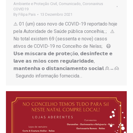
Ambiente e Proteção Civil
,
Comunicado
,
Coronavirus
COVID19
By
Filipa Pais
13 Dezembro 2021
⚠️ 01 (um) caso novo de COVID-19 reportado hoje
pela Autoridade de Saúde pública concelhia; ; ⚠️
No total existem 69 (sessenta e nove) casos
ativos de COVID-19 no Concelho de Nelas; 😷
𝗨𝘀𝗲 𝗺á𝘀𝗰𝗮𝗿𝗮 𝗱𝗲 𝗽𝗿𝗼𝘁𝗲çã𝗼, 𝗱𝗲𝘀𝗶𝗻𝗳𝗲𝗰𝘁𝗲 𝗲
𝗹𝗮𝘃𝗲 𝗮𝘀 𝗺ã𝗼𝘀 𝗰𝗼𝗺 𝗿𝗲𝗴𝘂𝗹𝗮𝗿𝗶𝗱𝗮𝗱𝗲,
𝗺𝗮𝗻𝘁𝗲𝗻𝗵𝗮 𝗼 𝗱𝗶𝘀𝘁𝗮𝗻𝗰𝗶𝗮𝗺𝗲𝗻𝘁𝗼 𝘀𝗼𝗰𝗶𝗮𝗹 🙎↔️🙍
Segundo informação fornecida…