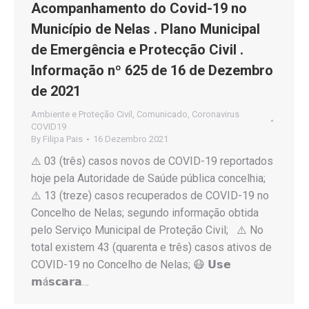
Acompanhamento do Covid-19 no
Município de Nelas . Plano Municipal
de Emergência e Protecção Civil .
Informação nº 625 de 16 de Dezembro
de 2021
Ambiente e Proteção Civil
,
Comunicado
,
Coronavirus
COVID19
By
Filipa Pais
16 Dezembro 2021
⚠️ 03 (três) casos novos de COVID-19 reportados
hoje pela Autoridade de Saúde pública concelhia;
⚠️ 13 (treze) casos recuperados de COVID-19 no
Concelho de Nelas; segundo informação obtida
pelo Serviço Municipal de Proteção Civil; ⚠️ No
total existem 43 (quarenta e três) casos ativos de
COVID-19 no Concelho de Nelas; 😷 𝗨𝘀𝗲
𝗺á𝘀𝗰𝗮𝗿𝗮…