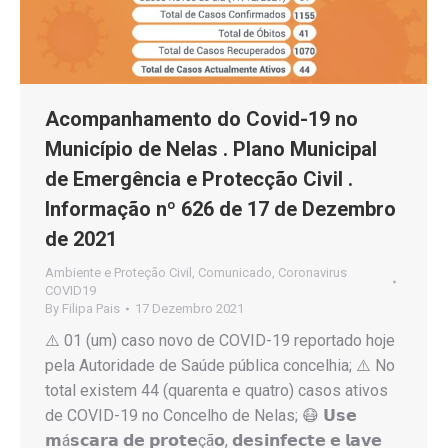
Acompanhamento do Covid-19 no
Município de Nelas . Plano Municipal
de Emergência e Protecção Civil .
Informação nº 626 de 17 de Dezembro
de 2021
Ambiente e Proteção Civil
,
Comunicado
,
Coronavirus
COVID19
By
Filipa Pais
17 Dezembro 2021
⚠️ 01 (um) caso novo de COVID-19 reportado hoje
pela Autoridade de Saúde pública concelhia; ⚠️ No
total existem 44 (quarenta e quatro) casos ativos
de COVID-19 no Concelho de Nelas; 😷 𝗨𝘀𝗲
𝗺á𝘀𝗰𝗮𝗿𝗮 𝗱𝗲 𝗽𝗿𝗼𝘁𝗲çã𝗼, 𝗱𝗲𝘀𝗶𝗻𝗳𝗲𝗰𝘁𝗲 𝗲 𝗹𝗮𝘃𝗲