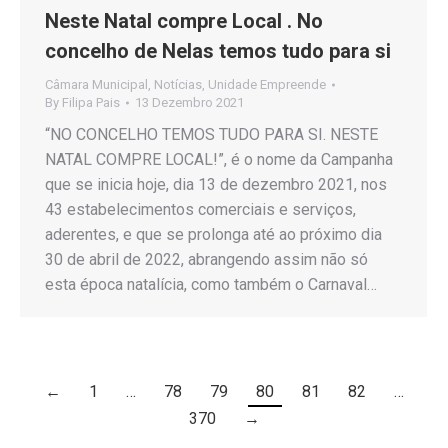
Neste Natal compre Local . No
concelho de Nelas temos tudo para si
Câmara Municipal
,
Notícias
,
Unidade Empreende
By
Filipa Pais
13 Dezembro 2021
“NO CONCELHO TEMOS TUDO PARA SI. NESTE
NATAL COMPRE LOCAL!”, é o nome da Campanha
que se inicia hoje, dia 13 de dezembro 2021, nos
43 estabelecimentos comerciais e serviços,
aderentes, e que se prolonga até ao próximo dia
30 de abril de 2022, abrangendo assim não só
esta época natalícia, como também o Carnaval…
←
1
…
78
79
80
81
82
…
370
→