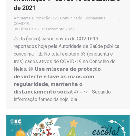
de 2021
Ambiente e Proteção Civil
,
Comunicado
,
Coronavirus
COVID19
By
Filipa Pais
15 Dezembro 2021
⚠️ 05 (cinco) casos novos de COVID-19
reportados hoje pela Autoridade de Saúde pública
concelhia; ⚠️ No total existem 53 (cinquenta e
três) casos ativos de COVID-19 no Concelho de
Nelas; 😷 𝗨𝘀𝗲 𝗺á𝘀𝗰𝗮𝗿𝗮 𝗱𝗲 𝗽𝗿𝗼𝘁𝗲çã𝗼,
𝗱𝗲𝘀𝗶𝗻𝗳𝗲𝗰𝘁𝗲 𝗲 𝗹𝗮𝘃𝗲 𝗮𝘀 𝗺ã𝗼𝘀 𝗰𝗼𝗺
𝗿𝗲𝗴𝘂𝗹𝗮𝗿𝗶𝗱𝗮𝗱𝗲, 𝗺𝗮𝗻𝘁𝗲𝗻𝗵𝗮 𝗼
𝗱𝗶𝘀𝘁𝗮𝗻𝗰𝗶𝗮𝗺𝗲𝗻𝘁𝗼 𝘀𝗼𝗰𝗶𝗮𝗹 🙎↔️🙍 Segundo
informação fornecida hoje, dia…