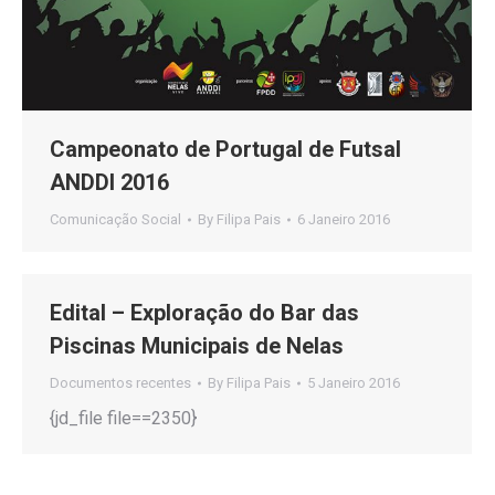
Campeonato de Portugal de Futsal
ANDDI 2016
Comunicação Social
By
Filipa Pais
6 Janeiro 2016
Edital – Exploração do Bar das
Piscinas Municipais de Nelas
Documentos recentes
By
Filipa Pais
5 Janeiro 2016
{jd_file file==2350}