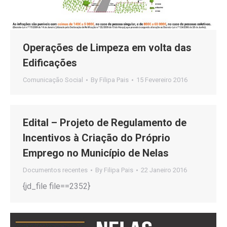
Operações de Limpeza em volta das
Edificações
Comunicação Social
By
Filipa Pais
15 Fevereiro 2016
Edital – Projeto de Regulamento de
Incentivos à Criação do Próprio
Emprego no Município de Nelas
Documentos recentes
By
Filipa Pais
22 Janeiro 2016
{jd_file file==2352}