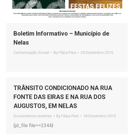
Boletim Informativo – Município de
Nelas
Comunicação Social
By
Filipa Pais
24 Dezembro 2015
TRÂNSITO CONDICIONADO NA RUA
FONTE DAS EIRAS E NA RUA DOS
AUGUSTOS, EM NELAS
Documentos recentes
By
Filipa Pais
18 Dezembro 2015
{jd_file file==2344}