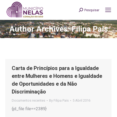
Pesquisar
Search:
Author Archives: Filipa Pais
You are here:
Carta de Princípios para a Igualdade
entre Mulheres e Homens e Igualdade
de Oportunidades e da Não
Discriminação
Documentos recentes
By
Filipa Pais
5 Abril 2016
{jd_file file==2389}