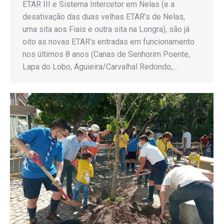
ETAR III e Sistema Intercetor em Nelas (e a
desativação das duas velhas ETAR’s de Nelas,
uma sita aos Fiais e outra sita na Longra), são já
oito as novas ETAR’s entradas em funcionamento
nos últimos 8 anos (Canas de Senhorim Poente,
Lapa do Lobo, Aguieira/Carvalhal Redondo,…