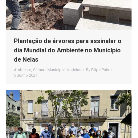
Plantação de árvores para assinalar o
dia Mundial do Ambiente no Município
de Nelas
Ambiente
,
Câmara Municipal
,
Notícias
By
Filipa Pais
5 Junho 2021