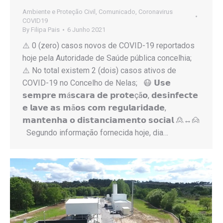
Ambiente e Proteção Civil
,
Comunicado
,
Coronavirus
COVID19
By
Filipa Pais
6 Junho 2021
⚠️ 0 (zero) casos novos de COVID-19 reportados
hoje pela Autoridade de Saúde pública concelhia;
⚠️ No total existem 2 (dois) casos ativos de
COVID-19 no Concelho de Nelas; 😷 𝗨𝘀𝗲
𝘀𝗲𝗺𝗽𝗿𝗲 𝗺á𝘀𝗰𝗮𝗿𝗮 𝗱𝗲 𝗽𝗿𝗼𝘁𝗲çã𝗼, 𝗱𝗲𝘀𝗶𝗻𝗳𝗲𝗰𝘁𝗲
𝗲 𝗹𝗮𝘃𝗲 𝗮𝘀 𝗺ã𝗼𝘀 𝗰𝗼𝗺 𝗿𝗲𝗴𝘂𝗹𝗮𝗿𝗶𝗱𝗮𝗱𝗲,
𝗺𝗮𝗻𝘁𝗲𝗻𝗵𝗮 𝗼 𝗱𝗶𝘀𝘁𝗮𝗻𝗰𝗶𝗮𝗺𝗲𝗻𝘁𝗼 𝘀𝗼𝗰𝗶𝗮𝗹 🙎↔️🙍
Segundo informação fornecida hoje, dia…