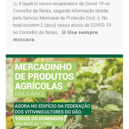
⚠️ 4 (quatro) casos recuperados de Covid-19 no
Concelho de Nelas, segundo informação obtida
pelo Serviço Municipal de Proteção Civil; ⚠️ No
total existem 2 (dois) casos ativos de COVID-19
no Concelho de Nelas; 😷 𝗨𝘀𝗲 𝘀𝗲𝗺𝗽𝗿𝗲
𝗺á𝘀𝗰𝗮𝗿𝗮…