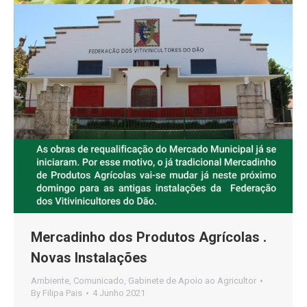
Mercadinho dos Produtos Agrícolas .
Novas Instalações
Ambiente
,
Comunicado
,
Gabinete de Apoio ao Agricultor
By
Filipa Pais
4 Junho 2021