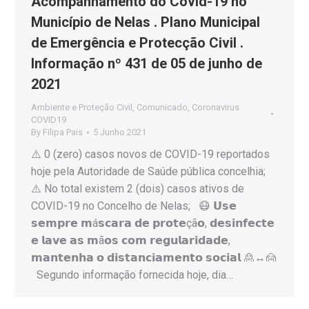
Acompanhamento do Covid-19 no
Município de Nelas . Plano Municipal
de Emergência e Protecção Civil .
Informação nº 431 de 05 de junho de
2021
Ambiente e Proteção Civil
,
Comunicado
,
Coronavirus
COVID19
By
Filipa Pais
5 Junho 2021
⚠️ 0 (zero) casos novos de COVID-19 reportados
hoje pela Autoridade de Saúde pública concelhia;
⚠️ No total existem 2 (dois) casos ativos de
COVID-19 no Concelho de Nelas; 😷 𝗨𝘀𝗲
𝘀𝗲𝗺𝗽𝗿𝗲 𝗺á𝘀𝗰𝗮𝗿𝗮 𝗱𝗲 𝗽𝗿𝗼𝘁𝗲çã𝗼, 𝗱𝗲𝘀𝗶𝗻𝗳𝗲𝗰𝘁𝗲
𝗲 𝗹𝗮𝘃𝗲 𝗮𝘀 𝗺ã𝗼𝘀 𝗰𝗼𝗺 𝗿𝗲𝗴𝘂𝗹𝗮𝗿𝗶𝗱𝗮𝗱𝗲,
𝗺𝗮𝗻𝘁𝗲𝗻𝗵𝗮 𝗼 𝗱𝗶𝘀𝘁𝗮𝗻𝗰𝗶𝗮𝗺𝗲𝗻𝘁𝗼 𝘀𝗼𝗰𝗶𝗮𝗹 🙎↔️🙍
Segundo informação fornecida hoje, dia…