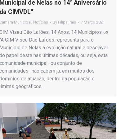
Municipal de Nelas no 14° Aniversário
da CIMVDL”
Câmara Municipal
,
Notícias
By
Filipa Pais
7 Março 2021
CIM Viseu Dão Lafões, 14 Anos, 14 Municípios 🤝
“A CIM Viseu Dão Lafões representa para o
Município de Nelas a evolução natural e desejável
do papel deste nas últimas décadas, ou seja, esta
comunidade municipal- ou conjunto de
comunidades- não cabem já, em muitos dos
domínios de atuação, dentro da população e
limites geográficos…