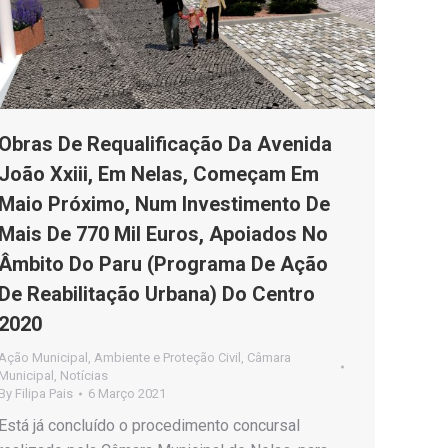
Obras De Requalificação Da Avenida
João Xxiii, Em Nelas, Começam Em
Maio Próximo, Num Investimento De
Mais De 770 Mil Euros, Apoiados No
Âmbito Do Paru (Programa De Ação
De Reabilitação Urbana) Do Centro
2020
Ação Municipal
,
Ambiente e Proteção Civil
,
Câmara
Municipal
,
Notícias
By
Filipa Pais
6 Março 2021
Está já concluído o procedimento concursal