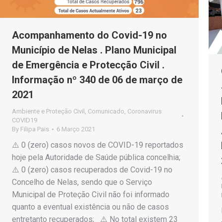
Acompanhamento do Covid-19 no
Município de Nelas . Plano Municipal
de Emergência e Protecção Civil .
Informação nº 340 de 06 de março de
2021
Ambiente e Proteção Civil
,
Comunicado
,
Coronavirus
COVID19
By
Filipa Pais
6 Março 2021
⚠️ 0 (zero) casos novos de COVID-19 reportados
hoje pela Autoridade de Saúde pública concelhia;
⚠️ 0 (zero) casos recuperados de Covid-19 no
Concelho de Nelas, sendo que o Serviço
Municipal de Proteção Civil não foi informado
quanto a eventual existência ou não de casos
entretanto recuperados; ⚠️ No total existem 23