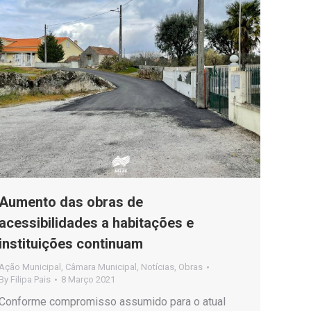
Aumento das obras de
acessibilidades a habitações e
instituições continuam
Ação Municipal
,
Câmara Municipal
,
Notícias
,
Obras
By
Filipa Pais
8 Março 2021
Conforme compromisso assumido para o atual