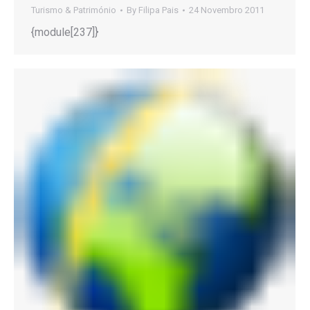
Turismo & Património
By
Filipa Pais
24 Novembro 2011
{module[237]}