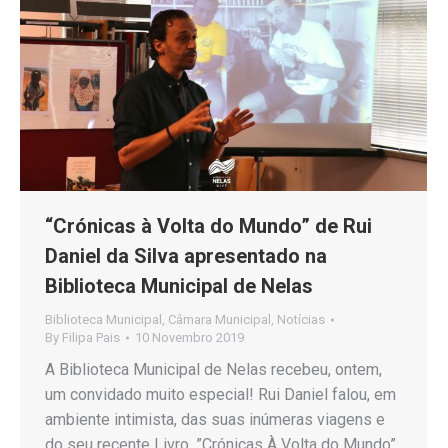
“Crónicas à Volta do Mundo” de Rui
Daniel da Silva apresentado na
Biblioteca Municipal de Nelas
Biblioteca Municipal
,
Câmara Municipal
,
Notícias
By
Filipa Pais
10 Novembro 2019
A Biblioteca Municipal de Nelas recebeu, ontem,
um convidado muito especial! Rui Daniel falou, em
ambiente intimista, das suas inúmeras viagens e
do seu recente Livro, ”Crónicas À Volta do Mundo”,