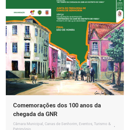
Comemorações dos 100 anos da
chegada da GNR
Câmara Municipal
,
Canas de Senhorim
,
Eventos
,
Turismo &
Património