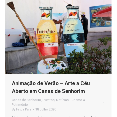
Animação de Verão – Arte a Céu
Aberto em Canas de Senhorim
Canas de Senhorim
,
Eventos
,
Notícias
,
Turismo &
Património
By
Filipa Pais
18 Julho 2020