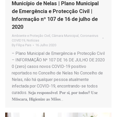
Município de Nelas | Plano Municipal
de Emergência e Protecção Civil |
Informação nº 107 de 16 de julho de
2020
Ambiente e Proteção Civil
,
Câmara Municipal
,
Coronavirus
COVID19
,
Notícias
By
Filipa Pais
16 Julho 2020
– Plano Municipal de Emergência e Protecção Civil
– INFORMAÇÃO Nº 107 DE 16 DE JULHO DE 2020
0 (zero) casos novos COVID-19 positivo
reportados no Concelho de Nelas No Concelho de
Nelas, não há qualquer pessoa atualmente
infectada por COVID-19, encontrando-se todos
curados. 𝐒𝐞𝐣𝐚 𝐫𝐞𝐬𝐩𝐨𝐧𝐬á𝐯𝐞𝐥. 𝐏𝐨𝐫 𝐬𝐢, 𝐩𝐨𝐫 𝐭𝐨𝐝𝐨𝐬‼️ 𝐔𝐬𝐞
𝐌á𝐬𝐜𝐚𝐫𝐚, 𝐇𝐢𝐠𝐢𝐞𝐧𝐢𝐳𝐞 𝐚𝐬 𝐌ã𝐨𝐬…