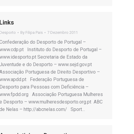
Links
Desporto
By
Filipa Pais
7 Dezembro 2011
Confederação do Desporto de Portugal –
www.cdp.pt Instituto do Desporto de Portugal –
www.idesporto.pt Secretaria de Estado da
Juventude e do Desporto – www.sejd.gov.pt
Associação Portuguesa de Direito Desportivo –
www.apdd.pt Federação Portuguesa de
Desporto para Pessoas com Deficiência –
www.fpdd.org Associação Portuguesa Mulheres
e Desporto – www.mulheresdesporto.org.pt ABC
de Nelas – http://abcnelas.com/ Sport…