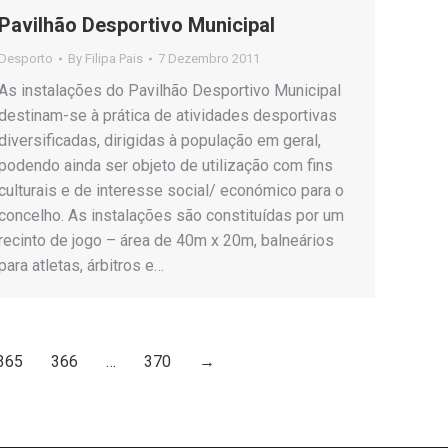
Pavilhão Desportivo Municipal
Desporto
By
Filipa Pais
7 Dezembro 2011
As instalações do Pavilhão Desportivo Municipal
destinam-se à prática de atividades desportivas
diversificadas, dirigidas à população em geral,
podendo ainda ser objeto de utilização com fins
culturais e de interesse social/ económico para o
concelho. As instalações são constituídas por um
recinto de jogo – área de 40m x 20m, balneários
para atletas, árbitros e…
365
366
…
370
→