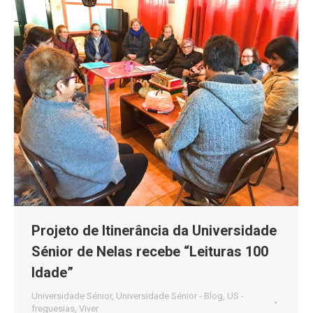
Projeto de Itinerância da Universidade
Sénior de Nelas recebe “Leituras 100
Idade”
Universidade Sénior
,
Universidade Sénior - Blog
,
US -
freguesias
,
Viver