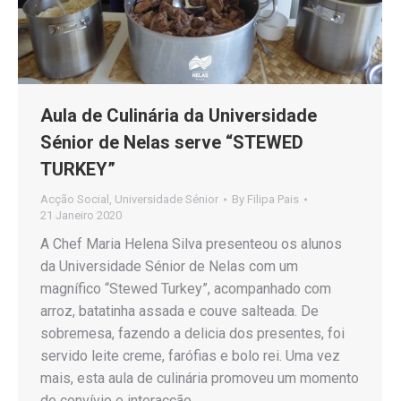
Aula de Culinária da Universidade
Sénior de Nelas serve “STEWED
TURKEY”
Acção Social
,
Universidade Sénior
By
Filipa Pais
21 Janeiro 2020
A Chef Maria Helena Silva presenteou os alunos
da Universidade Sénior de Nelas com um
magnífico “Stewed Turkey”, acompanhado com
arroz, batatinha assada e couve salteada. De
sobremesa, fazendo a delicia dos presentes, foi
servido leite creme, farófias e bolo rei. Uma vez
mais, esta aula de culinária promoveu um momento
de convívio e interacção…