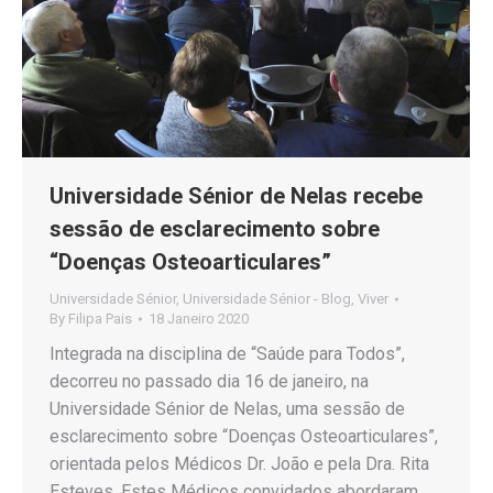
Universidade Sénior de Nelas recebe
sessão de esclarecimento sobre
“Doenças Osteoarticulares”
Universidade Sénior
,
Universidade Sénior - Blog
,
Viver
By
Filipa Pais
18 Janeiro 2020
Integrada na disciplina de “Saúde para Todos”,
decorreu no passado dia 16 de janeiro, na
Universidade Sénior de Nelas, uma sessão de
esclarecimento sobre “Doenças Osteoarticulares”,
orientada pelos Médicos Dr. João e pela Dra. Rita
Esteves. Estes Médicos convidados abordaram