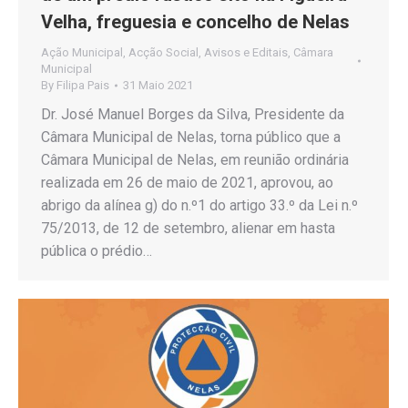
Velha, freguesia e concelho de Nelas
Ação Municipal
,
Acção Social
,
Avisos e Editais
,
Câmara
Municipal
By
Filipa Pais
31 Maio 2021
Dr. José Manuel Borges da Silva, Presidente da
Câmara Municipal de Nelas, torna público que a
Câmara Municipal de Nelas, em reunião ordinária
realizada em 26 de maio de 2021, aprovou, ao
abrigo da alínea g) do n.º1 do artigo 33.º da Lei n.º
75/2013, de 12 de setembro, alienar em hasta
pública o prédio…