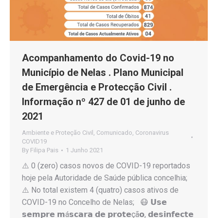
Acompanhamento do Covid-19 no
Município de Nelas . Plano Municipal
de Emergência e Protecção Civil .
Informação nº 427 de 01 de junho de
2021
Ambiente e Proteção Civil
,
Comunicado
,
Coronavirus
COVID19
By
Filipa Pais
1 Junho 2021
⚠️ 0 (zero) casos novos de COVID-19 reportados
hoje pela Autoridade de Saúde pública concelhia;
⚠️ No total existem 4 (quatro) casos ativos de
COVID-19 no Concelho de Nelas; 😷 𝗨𝘀𝗲
𝘀𝗲𝗺𝗽𝗿𝗲 𝗺á𝘀𝗰𝗮𝗿𝗮 𝗱𝗲 𝗽𝗿𝗼𝘁𝗲çã𝗼, 𝗱𝗲𝘀𝗶𝗻𝗳𝗲𝗰𝘁𝗲