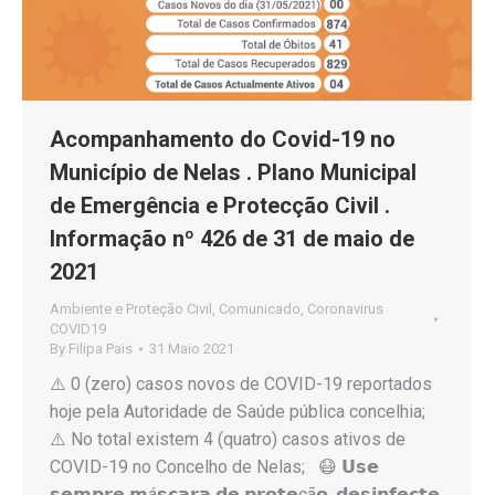
Acompanhamento do Covid-19 no
Município de Nelas . Plano Municipal
de Emergência e Protecção Civil .
Informação nº 426 de 31 de maio de
2021
Ambiente e Proteção Civil
,
Comunicado
,
Coronavirus
COVID19
By
Filipa Pais
31 Maio 2021
⚠️ 0 (zero) casos novos de COVID-19 reportados
hoje pela Autoridade de Saúde pública concelhia;
⚠️ No total existem 4 (quatro) casos ativos de
COVID-19 no Concelho de Nelas; 😷 𝗨𝘀𝗲
𝘀𝗲𝗺𝗽𝗿𝗲 𝗺á𝘀𝗰𝗮𝗿𝗮 𝗱𝗲 𝗽𝗿𝗼𝘁𝗲çã𝗼, 𝗱𝗲𝘀𝗶𝗻𝗳𝗲𝗰𝘁𝗲