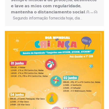
𝗲 𝗹𝗮𝘃𝗲 𝗮𝘀 𝗺ã𝗼𝘀 𝗰𝗼𝗺 𝗿𝗲𝗴𝘂𝗹𝗮𝗿𝗶𝗱𝗮𝗱𝗲,
𝗺𝗮𝗻𝘁𝗲𝗻𝗵𝗮 𝗼 𝗱𝗶𝘀𝘁𝗮𝗻𝗰𝗶𝗮𝗺𝗲𝗻𝘁𝗼 𝘀𝗼𝗰𝗶𝗮𝗹 🙎↔️🙍
Segundo informação fornecida hoje, dia…