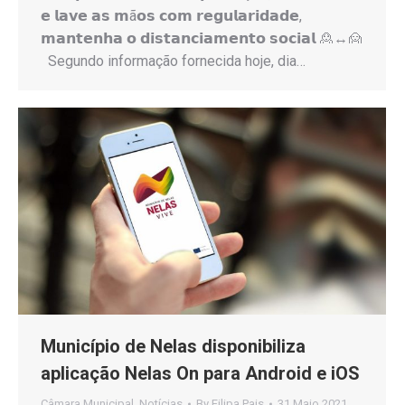
𝗲 𝗹𝗮𝘃𝗲 𝗮𝘀 𝗺ã𝗼𝘀 𝗰𝗼𝗺 𝗿𝗲𝗴𝘂𝗹𝗮𝗿𝗶𝗱𝗮𝗱𝗲,
𝗺𝗮𝗻𝘁𝗲𝗻𝗵𝗮 𝗼 𝗱𝗶𝘀𝘁𝗮𝗻𝗰𝗶𝗮𝗺𝗲𝗻𝘁𝗼 𝘀𝗼𝗰𝗶𝗮𝗹 🙎↔️🙍
Segundo informação fornecida hoje, dia…
Município de Nelas disponibiliza
aplicação Nelas On para Android e iOS
Câmara Municipal
,
Notícias
By
Filipa Pais
31 Maio 2021