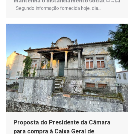
𝗺𝗮𝗻𝘁𝗲𝗻𝗵𝗮 𝗼 𝗱𝗶𝘀𝘁𝗮𝗻𝗰𝗶𝗮𝗺𝗲𝗻𝘁𝗼 𝘀𝗼𝗰𝗶𝗮𝗹 🙎↔️🙍
Segundo informação fornecida hoje, dia…
Proposta do Presidente da Câmara
para compra à Caixa Geral de