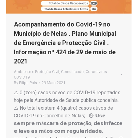
Acompanhamento do Covid-19 no
Município de Nelas . Plano Municipal
de Emergência e Protecção Civil .
Informação nº 424 de 29 de maio de
2021
Ambiente e Proteção Civil
,
Comunicado
,
Coronavirus
COVID19
By
Filipa Pais
29 Maio 2021
⚠️ 0 (zero) casos novos de COVID-19 reportados
hoje pela Autoridade de Saúde pública concelhia;
⚠️ No total existem 4 (quatro) casos ativos de
COVID-19 no Concelho de Nelas; 😷 𝗨𝘀𝗲
𝘀𝗲𝗺𝗽𝗿𝗲 𝗺á𝘀𝗰𝗮𝗿𝗮 𝗱𝗲 𝗽𝗿𝗼𝘁𝗲çã𝗼, 𝗱𝗲𝘀𝗶𝗻𝗳𝗲𝗰𝘁𝗲
𝗲 𝗹𝗮𝘃𝗲 𝗮𝘀 𝗺ã𝗼𝘀 𝗰𝗼𝗺 𝗿𝗲𝗴𝘂𝗹𝗮𝗿𝗶𝗱𝗮𝗱𝗲,