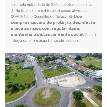
hoje pela Autoridade de Saúde pública concelhia;
⚠️ No total existem 4 (quatro) casos ativos de
COVID-19 no Concelho de Nelas; 😷 𝗨𝘀𝗲
𝘀𝗲𝗺𝗽𝗿𝗲 𝗺á𝘀𝗰𝗮𝗿𝗮 𝗱𝗲 𝗽𝗿𝗼𝘁𝗲çã𝗼, 𝗱𝗲𝘀𝗶𝗻𝗳𝗲𝗰𝘁𝗲
𝗲 𝗹𝗮𝘃𝗲 𝗮𝘀 𝗺ã𝗼𝘀 𝗰𝗼𝗺 𝗿𝗲𝗴𝘂𝗹𝗮𝗿𝗶𝗱𝗮𝗱𝗲,
𝗺𝗮𝗻𝘁𝗲𝗻𝗵𝗮 𝗼 𝗱𝗶𝘀𝘁𝗮𝗻𝗰𝗶𝗮𝗺𝗲𝗻𝘁𝗼 𝘀𝗼𝗰𝗶𝗮𝗹 🙎↔️🙍
Segundo informação fornecida hoje, dia…