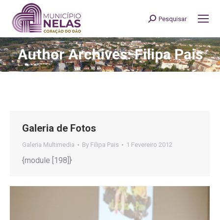
Pesquisar
Search:
Author Archives: Filipa Pais
You are here:
Galeria de Fotos
Galeria Multimedia
By
Filipa Pais
1 Fevereiro 2012
{module [198]}