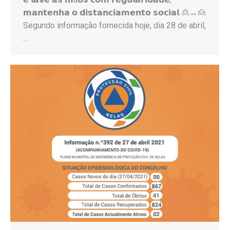
𝗺𝗮𝗻𝘁𝗲𝗻𝗵𝗮 𝗼 𝗱𝗶𝘀𝘁𝗮𝗻𝗰𝗶𝗮𝗺𝗲𝗻𝘁𝗼 𝘀𝗼𝗰𝗶𝗮𝗹 🙎↔️🙍
Segundo informação fornecida hoje, dia 28 de abril,
…