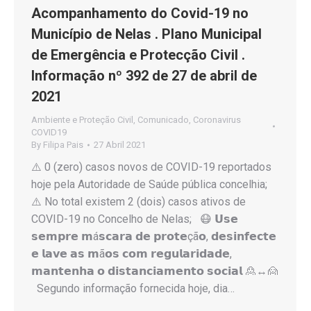
Acompanhamento do Covid-19 no
Município de Nelas . Plano Municipal
de Emergência e Protecção Civil .
Informação nº 392 de 27 de abril de
2021
Ambiente e Proteção Civil
,
Comunicado
,
Coronavirus
COVID19
By
Filipa Pais
27 Abril 2021
⚠️ 0 (zero) casos novos de COVID-19 reportados
hoje pela Autoridade de Saúde pública concelhia;
⚠️ No total existem 2 (dois) casos ativos de
COVID-19 no Concelho de Nelas; 😷 𝗨𝘀𝗲
𝘀𝗲𝗺𝗽𝗿𝗲 𝗺á𝘀𝗰𝗮𝗿𝗮 𝗱𝗲 𝗽𝗿𝗼𝘁𝗲çã𝗼, 𝗱𝗲𝘀𝗶𝗻𝗳𝗲𝗰𝘁𝗲
𝗲 𝗹𝗮𝘃𝗲 𝗮𝘀 𝗺ã𝗼𝘀 𝗰𝗼𝗺 𝗿𝗲𝗴𝘂𝗹𝗮𝗿𝗶𝗱𝗮𝗱𝗲,
𝗺𝗮𝗻𝘁𝗲𝗻𝗵𝗮 𝗼 𝗱𝗶𝘀𝘁𝗮𝗻𝗰𝗶𝗮𝗺𝗲𝗻𝘁𝗼 𝘀𝗼𝗰𝗶𝗮𝗹 🙎↔️🙍
Segundo informação fornecida hoje, dia…