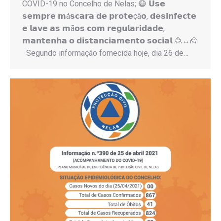
COVID-19 no Concelho de Nelas; 😷 𝗨𝘀𝗲
𝘀𝗲𝗺𝗽𝗿𝗲 𝗺á𝘀𝗰𝗮𝗿𝗮 𝗱𝗲 𝗽𝗿𝗼𝘁𝗲çã𝗼, 𝗱𝗲𝘀𝗶𝗻𝗳𝗲𝗰𝘁𝗲
𝗲 𝗹𝗮𝘃𝗲 𝗮𝘀 𝗺ã𝗼𝘀 𝗰𝗼𝗺 𝗿𝗲𝗴𝘂𝗹𝗮𝗿𝗶𝗱𝗮𝗱𝗲,
𝗺𝗮𝗻𝘁𝗲𝗻𝗵𝗮 𝗼 𝗱𝗶𝘀𝘁𝗮𝗻𝗰𝗶𝗮𝗺𝗲𝗻𝘁𝗼 𝘀𝗼𝗰𝗶𝗮𝗹 🙎↔️🙍
Segundo informação fornecida hoje, dia 26 de…