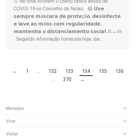
⚠️ No total existem 0 (zero) casos ativos de
COVID-19 no Concelho de Nelas; 😷 𝗨𝘀𝗲
𝘀𝗲𝗺𝗽𝗿𝗲 𝗺á𝘀𝗰𝗮𝗿𝗮 𝗱𝗲 𝗽𝗿𝗼𝘁𝗲çã𝗼, 𝗱𝗲𝘀𝗶𝗻𝗳𝗲𝗰𝘁𝗲
𝗲 𝗹𝗮𝘃𝗲 𝗮𝘀 𝗺ã𝗼𝘀 𝗰𝗼𝗺 𝗿𝗲𝗴𝘂𝗹𝗮𝗿𝗶𝗱𝗮𝗱𝗲,
𝗺𝗮𝗻𝘁𝗲𝗻𝗵𝗮 𝗼 𝗱𝗶𝘀𝘁𝗮𝗻𝗰𝗶𝗮𝗺𝗲𝗻𝘁𝗼 𝘀𝗼𝗰𝗶𝗮𝗹 🙎↔️🙍
Segundo informação fornecida hoje, dia…
←
1
…
132
133
134
135
136
…
370
→
Município
Viver
Visitar