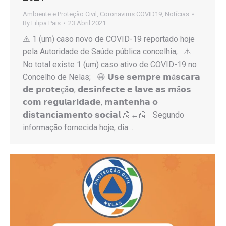
Ambiente e Proteção Civil
,
Coronavirus COVID19
,
Notícias
By
Filipa Pais
23 Abril 2021
⚠️ 1 (um) caso novo de COVID-19 reportado hoje
pela Autoridade de Saúde pública concelhia; ⚠️
No total existe 1 (um) caso ativo de COVID-19 no
Concelho de Nelas; 😷 𝗨𝘀𝗲 𝘀𝗲𝗺𝗽𝗿𝗲 𝗺á𝘀𝗰𝗮𝗿𝗮
𝗱𝗲 𝗽𝗿𝗼𝘁𝗲çã𝗼, 𝗱𝗲𝘀𝗶𝗻𝗳𝗲𝗰𝘁𝗲 𝗲 𝗹𝗮𝘃𝗲 𝗮𝘀 𝗺ã𝗼𝘀
𝗰𝗼𝗺 𝗿𝗲𝗴𝘂𝗹𝗮𝗿𝗶𝗱𝗮𝗱𝗲, 𝗺𝗮𝗻𝘁𝗲𝗻𝗵𝗮 𝗼
𝗱𝗶𝘀𝘁𝗮𝗻𝗰𝗶𝗮𝗺𝗲𝗻𝘁𝗼 𝘀𝗼𝗰𝗶𝗮𝗹 🙎↔️🙍 Segundo
informação fornecida hoje, dia…