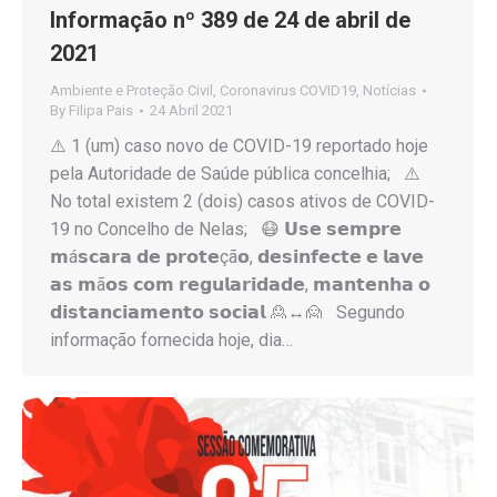
Informação nº 389 de 24 de abril de
2021
Ambiente e Proteção Civil
,
Coronavirus COVID19
,
Notícias
By
Filipa Pais
24 Abril 2021
⚠️ 1 (um) caso novo de COVID-19 reportado hoje
pela Autoridade de Saúde pública concelhia; ⚠️
No total existem 2 (dois) casos ativos de COVID-
19 no Concelho de Nelas; 😷 𝗨𝘀𝗲 𝘀𝗲𝗺𝗽𝗿𝗲
𝗺á𝘀𝗰𝗮𝗿𝗮 𝗱𝗲 𝗽𝗿𝗼𝘁𝗲çã𝗼, 𝗱𝗲𝘀𝗶𝗻𝗳𝗲𝗰𝘁𝗲 𝗲 𝗹𝗮𝘃𝗲
𝗮𝘀 𝗺ã𝗼𝘀 𝗰𝗼𝗺 𝗿𝗲𝗴𝘂𝗹𝗮𝗿𝗶𝗱𝗮𝗱𝗲, 𝗺𝗮𝗻𝘁𝗲𝗻𝗵𝗮 𝗼
𝗱𝗶𝘀𝘁𝗮𝗻𝗰𝗶𝗮𝗺𝗲𝗻𝘁𝗼 𝘀𝗼𝗰𝗶𝗮𝗹 🙎↔️🙍 Segundo
informação fornecida hoje, dia…