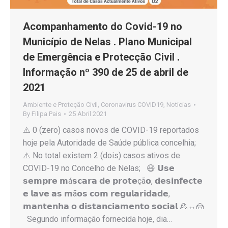
Acompanhamento do Covid-19 no
Município de Nelas . Plano Municipal
de Emergência e Protecção Civil .
Informação nº 390 de 25 de abril de
2021
Ambiente e Proteção Civil
,
Coronavirus COVID19
,
Notícias
By
Filipa Pais
25 Abril 2021
⚠️ 0 (zero) casos novos de COVID-19 reportados
hoje pela Autoridade de Saúde pública concelhia;
⚠️ No total existem 2 (dois) casos ativos de
COVID-19 no Concelho de Nelas; 😷 𝗨𝘀𝗲
𝘀𝗲𝗺𝗽𝗿𝗲 𝗺á𝘀𝗰𝗮𝗿𝗮 𝗱𝗲 𝗽𝗿𝗼𝘁𝗲çã𝗼, 𝗱𝗲𝘀𝗶𝗻𝗳𝗲𝗰𝘁𝗲
𝗲 𝗹𝗮𝘃𝗲 𝗮𝘀 𝗺ã𝗼𝘀 𝗰𝗼𝗺 𝗿𝗲𝗴𝘂𝗹𝗮𝗿𝗶𝗱𝗮𝗱𝗲,
𝗺𝗮𝗻𝘁𝗲𝗻𝗵𝗮 𝗼 𝗱𝗶𝘀𝘁𝗮𝗻𝗰𝗶𝗮𝗺𝗲𝗻𝘁𝗼 𝘀𝗼𝗰𝗶𝗮𝗹 🙎↔️🙍
Segundo informação fornecida hoje, dia…