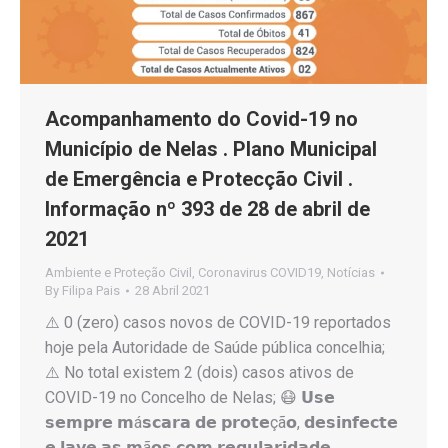
Acompanhamento do Covid-19 no
Município de Nelas . Plano Municipal
de Emergência e Protecção Civil .
Informação nº 393 de 28 de abril de
2021
Ambiente e Proteção Civil
,
Coronavirus COVID19
,
Notícias
By
Filipa Pais
28 Abril 2021
⚠️ 0 (zero) casos novos de COVID-19 reportados
hoje pela Autoridade de Saúde pública concelhia;
⚠️ No total existem 2 (dois) casos ativos de
COVID-19 no Concelho de Nelas; 😷 𝗨𝘀𝗲
𝘀𝗲𝗺𝗽𝗿𝗲 𝗺á𝘀𝗰𝗮𝗿𝗮 𝗱𝗲 𝗽𝗿𝗼𝘁𝗲çã𝗼, 𝗱𝗲𝘀𝗶𝗻𝗳𝗲𝗰𝘁𝗲
𝗲 𝗹𝗮𝘃𝗲 𝗮𝘀 𝗺ã𝗼𝘀 𝗰𝗼𝗺 𝗿𝗲𝗴𝘂𝗹𝗮𝗿𝗶𝗱𝗮𝗱𝗲,