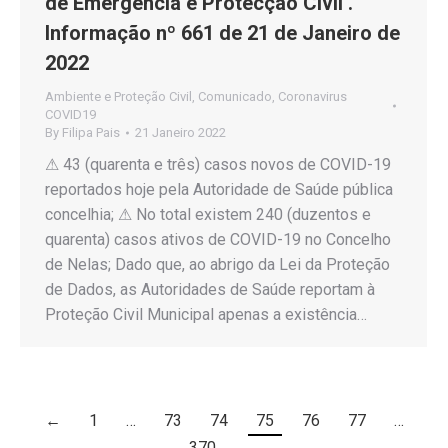
de Emergência e Protecção Civil .
Informação nº 661 de 21 de Janeiro de
2022
Ambiente e Proteção Civil
,
Comunicado
,
Coronavirus
COVID19
By
Filipa Pais
21 Janeiro 2022
⚠ 43 (quarenta e três) casos novos de COVID-19
reportados hoje pela Autoridade de Saúde pública
concelhia; ⚠ No total existem 240 (duzentos e
quarenta) casos ativos de COVID-19 no Concelho
de Nelas; Dado que, ao abrigo da Lei da Proteção
de Dados, as Autoridades de Saúde reportam à
Proteção Civil Municipal apenas a existência…
←
1
…
73
74
75
76
77
…
370
→