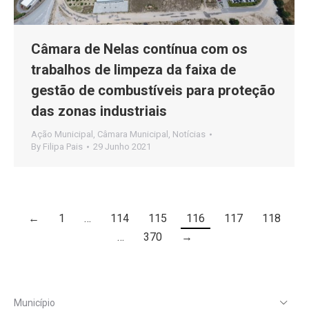
Câmara de Nelas contínua com os
trabalhos de limpeza da faixa de
gestão de combustíveis para proteção
das zonas industriais
Ação Municipal
,
Câmara Municipal
,
Notícias
By
Filipa Pais
29 Junho 2021
←
1
…
114
115
116
117
118
…
370
→
Município