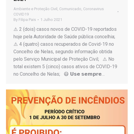
Ambiente e Proteção Civil
,
Comunicado
,
Coronavirus
COVID19
By
Filipa Pais
1 Julho 2021
⚠️ 2 (dois) casos novos de COVID-19 reportados
hoje pela Autoridade de Saúde pública concelhia;
⚠️ 4 (quatro) casos recuperados de Covid-19 no
Concelho de Nelas, segundo informação obtida
pelo Serviço Municipal de Proteção Civil; ⚠️ No
total existem 5 (cinco) casos ativos de COVID-19
no Concelho de Nelas; 😷 𝗨𝘀𝗲 𝘀𝗲𝗺𝗽𝗿𝗲…