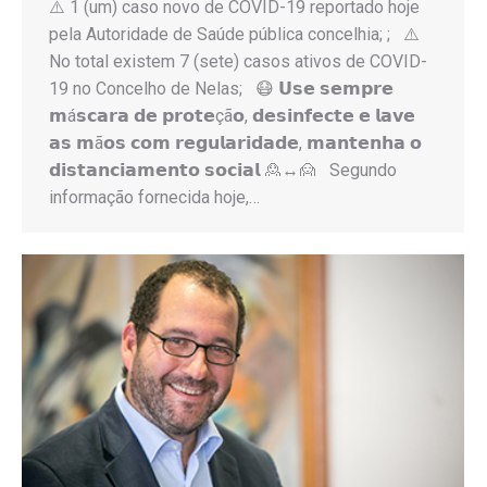
⚠️ 1 (um) caso novo de COVID-19 reportado hoje
pela Autoridade de Saúde pública concelhia; ; ⚠️
No total existem 7 (sete) casos ativos de COVID-
19 no Concelho de Nelas; 😷 𝗨𝘀𝗲 𝘀𝗲𝗺𝗽𝗿𝗲
𝗺á𝘀𝗰𝗮𝗿𝗮 𝗱𝗲 𝗽𝗿𝗼𝘁𝗲çã𝗼, 𝗱𝗲𝘀𝗶𝗻𝗳𝗲𝗰𝘁𝗲 𝗲 𝗹𝗮𝘃𝗲
𝗮𝘀 𝗺ã𝗼𝘀 𝗰𝗼𝗺 𝗿𝗲𝗴𝘂𝗹𝗮𝗿𝗶𝗱𝗮𝗱𝗲, 𝗺𝗮𝗻𝘁𝗲𝗻𝗵𝗮 𝗼
𝗱𝗶𝘀𝘁𝗮𝗻𝗰𝗶𝗮𝗺𝗲𝗻𝘁𝗼 𝘀𝗼𝗰𝗶𝗮𝗹 🙎↔️🙍 Segundo
informação fornecida hoje,…