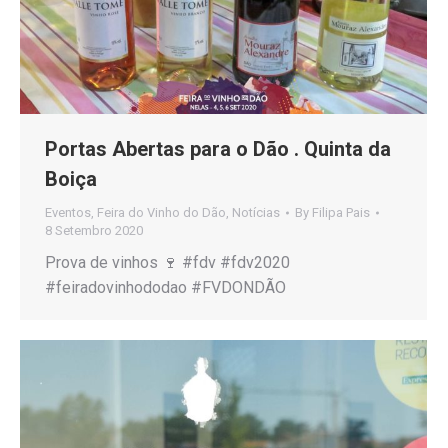
Portas Abertas para o Dão . Quinta da
Boiça
Eventos
,
Feira do Vinho do Dão
,
Notícias
By
Filipa Pais
8 Setembro 2020
Prova de vinhos 🍷 #fdv #fdv2020
#feiradovinhododao #FVDONDÃO