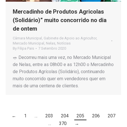
Mercadinho de Produtos Agricolas
(Solidário)” muito concorrido no dia
de ontem
Câmara Municipal
,
Gabinete de Apoio ao Agricultor
,
Mercado Municipal
,
Nelas
,
Notícias
By
Filipa Pais
7 Setembro 2020
🥗 Decorreu mais uma vez, no Mercado Municipal
de Nelas, entre as 08h00 e as 12h00 o Mercadinho
de Produtos Agrícolas (Solidário), continuando
muito concorrido quer em vendedores quer em
mais de uma centena de clientes.
←
1
…
203
204
205
206
207
…
370
→