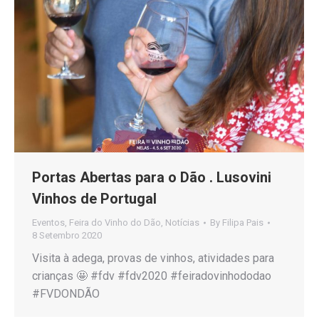
Portas Abertas para o Dão . Lusovini
Vinhos de Portugal
Eventos
,
Feira do Vinho do Dão
,
Notícias
By
Filipa Pais
8 Setembro 2020
Visita à adega, provas de vinhos, atividades para
crianças 🤩 #fdv #fdv2020 #feiradovinhododao
#FVDONDÃO