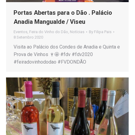
Portas Abertas para o Dão . Palácio
Anadia Mangualde / Viseu
Eventos
,
Feira do Vinho do Dão
,
Notícias
By
Filipa Pais
8 Setembro 2020
Visita ao Palácio dos Condes de Anadia e Quinta e
Prova de Vinhos 🍷🤩 #fdv #fdv2020
#feiradovinhododao #FVDONDÃO