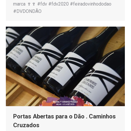
marca 🍷🍷 #fdv #fdv2020 #feiradovinhododao
#DVDONDÃO
Portas Abertas para o Dão . Caminhos
Cruzados