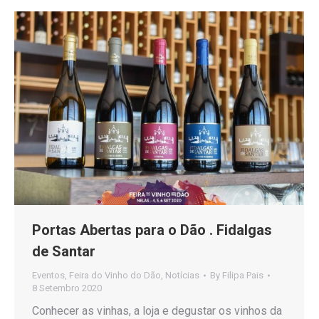
Portas Abertas para o Dão . Fidalgas
de Santar
Eventos
,
Feira do Vinho do Dão
,
Notícias
By
Filipa Pais
8 Setembro 2020
Conhecer as vinhas, a loja e degustar os vinhos da